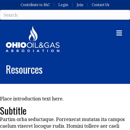
Contribute to PAC
Login
Join
Contact Us
Me
Resources
Place introduction text here.
Subtitle
Partim orba seductaque. Porrexerat mutatas ita campos
caelum viseret locoque rudis. Homini tollere aer caeli