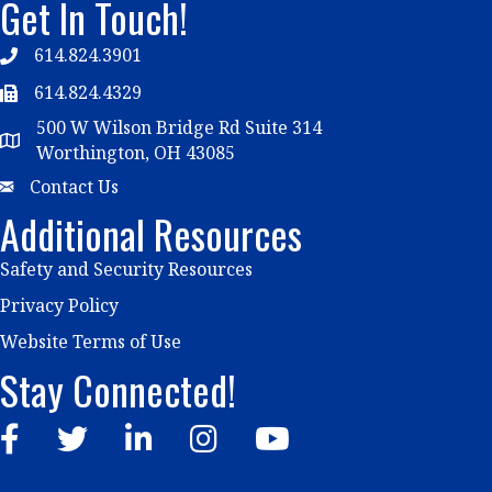
Get In Touch!
614.824.3901
Telephone
614.824.4329
Telephone
500 W Wilson Bridge Rd Suite 314
Map
Worthington, OH 43085
Email
Contact Us
Additional Resources
Safety and Security Resources
Privacy Policy
Website Terms of Use
Stay Connected!
Facebook
Twitter
LinkedIn
Instagram
YouTube